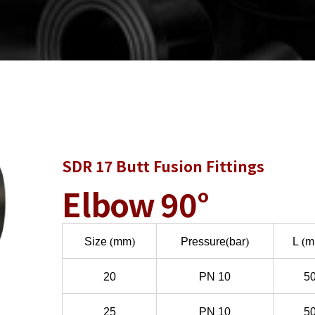
SDR 17 Butt Fusion Fittings
Elbow 90°
Size
(
mm
)
Pressure
(
bar
)
L
(
m
20
PN
10
5
25
PN
10
5