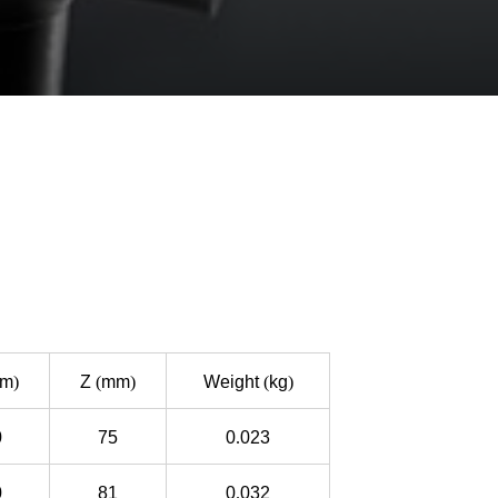
m
)
Z
(
mm
)
Weight
(
kg
)
0
75
0
.
023
0
81
0
.
032