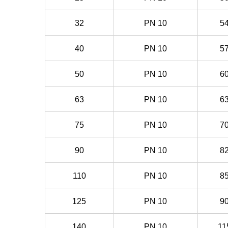
32
PN
10
5
40
PN
10
5
50
PN
10
6
63
PN
10
6
75
PN
10
7
90
PN
10
8
110
PN
10
8
125
PN
10
9
140
PN
10
11