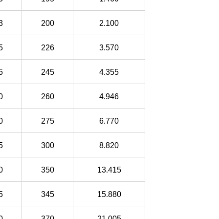
3
200
2
.
100
5
226
3
.
570
5
245
4
.
355
0
260
4
.
946
0
275
6
.
770
5
300
8
.
820
0
350
13
.
415
5
345
15
.
880
0
370
21
.
005